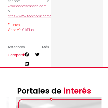
acceder a
www.codecampsdq.com
ó
https://www.facebook.com/CodeCampSDQ
Fuentes:
Video vía
GikPlus
Anteriores
Más
Compartir
Portales de
interés