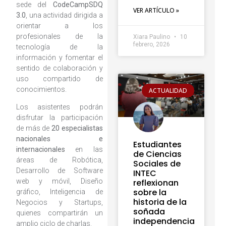
sede del
CodeCampSDQ
VER ARTÍCULO »
3.0
, una actividad dirigida a
orientar a los
profesionales de la
Xiara Paulino
10
febrero, 2026
tecnología de la
información y fomentar el
sentido de colaboración y
uso compartido de
conocimientos.
ACTUALIDAD
Los asistentes podrán
disfrutar la participación
de más de
20 especialistas
nacionales e
Estudiantes
internacionales
en las
de Ciencias
áreas de Robótica,
Sociales de
Desarrollo de Software
INTEC
web y móvil, Diseño
reflexionan
sobre la
gráfico, Inteligencia de
historia de la
Negocios y Startups,
soñada
quienes compartirán un
independencia
amplio ciclo de charlas.