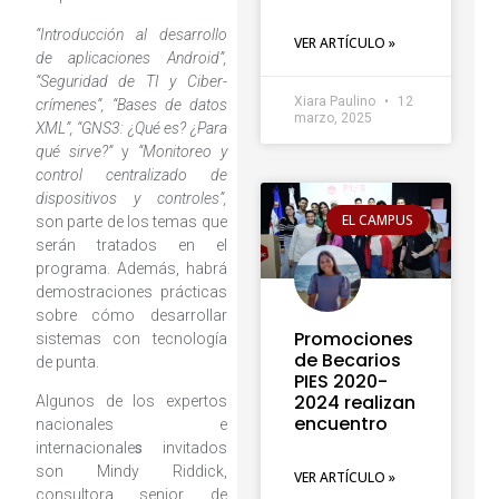
“Introducción al desarrollo
VER ARTÍCULO »
de aplicaciones Android”,
“Seguridad de TI y Ciber-
Xiara Paulino
12
crímenes”, “Bases de datos
marzo, 2025
XML”, “GNS3: ¿Qué es? ¿Para
qué sirve?”
y
“Monitoreo y
control centralizado de
dispositivos y controles”,
EL CAMPUS
son parte de los temas que
serán tratados en el
programa. Además, habrá
demostraciones prácticas
sobre cómo desarrollar
Promociones
sistemas con tecnología
de Becarios
de punta.
PIES 2020-
2024 realizan
Algunos de los expertos
encuentro
nacionales e
internacionale
s
invitados
son Mindy Riddick,
VER ARTÍCULO »
consultora senior de