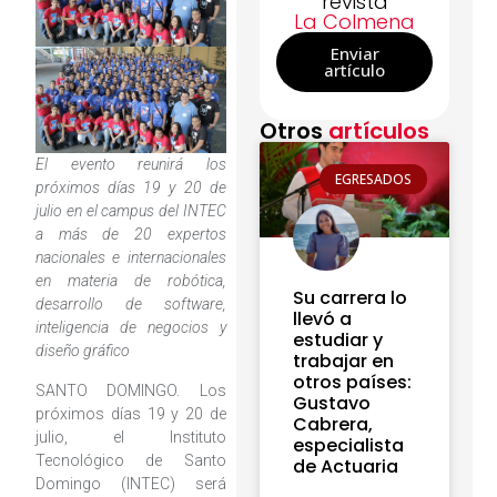
revista
La Colmena
Enviar
artículo
Otros
artículos
El evento reunirá
los
EGRESADOS
próximos días 19 y 20 de
julio
en el campus del INTEC
a más de 20 expertos
nacionales e internacionales
en materia de robótica,
Su carrera lo
desarrollo de software,
llevó a
inteligencia de negocios y
estudiar y
diseño gráfico
trabajar en
otros países:
SANTO DOMINGO. Los
Gustavo
próximos días 19 y 20 de
Cabrera,
julio, el Instituto
especialista
Tecnológico de Santo
de Actuaria
Domingo (INTEC) será