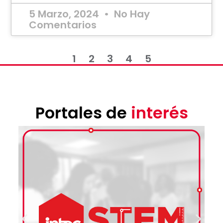
5 Marzo, 2024
No Hay
Comentarios
1
2
3
4
5
Portales de
interés