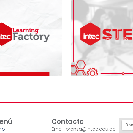
enú
Contacto
cio
Email: prensa@intec.edu.do