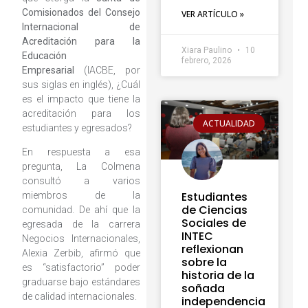
Comisionados del Consejo
VER ARTÍCULO »
Internacional de
Acreditación para la
Xiara Paulino
10
Educación
febrero, 2026
Empresarial
(IACBE, por
sus siglas en inglés), ¿Cuál
es el impacto que tiene la
acreditación para los
ACTUALIDAD
estudiantes y egresados?
En respuesta a esa
pregunta, La Colmena
consultó a varios
Estudiantes
miembros de la
de Ciencias
comunidad. De ahí que la
Sociales de
egresada de la carrera
INTEC
Negocios Internacionales,
reflexionan
Alexia Zerbib, afirmó que
sobre la
es “satisfactorio” poder
historia de la
graduarse bajo estándares
soñada
de calidad internacionales.
independencia