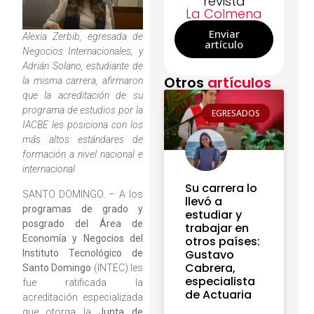
revista
La Colmena
Enviar
Alexia Zerbib, egresada de
artículo
Negocios Internacionales, y
Adrián Solano, estudiante de
Otros
artículos
la misma carrera, afirmaron
que la acreditación de su
programa de estudios por la
EGRESADOS
IACBE les posiciona con los
más altos estándares de
formación a nivel nacional e
internacional
Su carrera lo
SANTO DOMINGO. – A los
llevó a
programas de grado y
estudiar y
posgrado del Área de
trabajar en
Economía y Negocios del
otros países:
Gustavo
Instituto Tecnológico de
Cabrera,
Santo Domingo
(INTEC) les
especialista
fue ratificada la
de Actuaria
acreditación especializada
que otorga la
Junta de