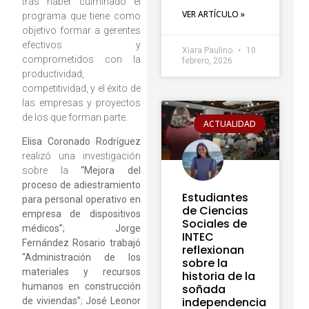
tras haber culminado el
VER ARTÍCULO »
programa que tiene como
objetivo formar a gerentes
efectivos y
Xiara Paulino
10
comprometidos con la
febrero, 2026
productividad,
competitividad, y el éxito de
las empresas y proyectos
de los que forman parte.
ACTUALIDAD
Elisa Coronado Rodríguez
realizó una investigación
sobre la
“Mejora del
proceso de adiestramiento
Estudiantes
para personal operativo en
de Ciencias
empresa de dispositivos
Sociales de
médicos”; Jorge
INTEC
Fernández Rosario trabajó
reflexionan
“Administración de los
sobre la
materiales y recursos
historia de la
humanos en construcción
soñada
independencia
de viviendas”
;
José Leonor