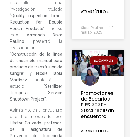
desarrollo una
investigación titulada
VER ARTÍCULO »
“Quality Inspection Time
Reduction for Double
Xiara Paulino
12
Pouch Products”
; de su
marzo, 2025
lado,
Armando Nivar
Paulino
presentó la
investigación
“Construcción de la línea
EL CAMPUS
de ensamble manual para
producto de transfusión de
sangre”
; y
Nicole Tapia
Martínez
sustentó el
estudio
“Sterilizer
Promociones
Temporal Service
de Becarios
Shutdown Project”
.
PIES 2020-
2024 realizan
Asimismo, en el encuentro
encuentro
que fue moderado por
Héctor Cruzado
,
profesor
de la asignatura de
VER ARTÍCULO »
Proyecto de Ingeniería