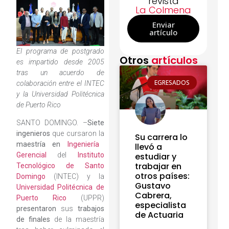
revista
La Colmena
Enviar
artículo
El programa de postgrado
Otros
artículos
es impartido desde 2005
tras un acuerdo de
EGRESADOS
colaboración entre el INTEC
y la Universidad Politécnica
de Puerto Rico
SANTO DOMINGO. –
Siete
ingenieros
que cursaron la
Su carrera lo
maestría en
Ingeniería
llevó a
Gerencial
del
Instituto
estudiar y
trabajar en
Tecnológico de Santo
otros países:
Domingo
(INTEC) y la
Gustavo
Universidad Politécnica de
Cabrera,
Puerto Rico
(UPPR)
especialista
presentaron
sus
trabajos
de Actuaria
de finales
de la maestría