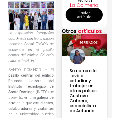
revista
La Colmena
Enviar
artículo
Otros
artículos
La exposición fotográfica
coordinada con la Fundación
EGRESADOS
Inclusión Social FUSIÓN se
encuentra en el pasillo
central del edificio Eduardo
Latorre de INTEC
SANTO DOMINGO. – El
Su carrera lo
llevó a
pasillo central
del
edificio
estudiar y
Eduardo Latorre
del
trabajar en
Instituto Tecnológico de
otros países:
Santo Domingo
(INTEC) se
Gustavo
convirtió en una
galería de
Cabrera,
arte
en la que
estudiantes
,
especialista
colaboradores
y
visitantes
de Actuaria
de la universidad pueden