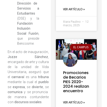
Dirección de
Servicios a
VER ARTÍCULO »
Estudiantes
(DSE) y la
Xiara Paulino
12
Fundación
marzo, 2025
Inclusión
Social Fusión
,
que preside
Bencosme.
EL CAMPUS
En el acto de inauguración,
Jozze Sánchez
,
encargado de arte y cultura
de la unidad de Vida
Universitaria, aseguró que
Promociones
de Becarios
el
carnava
l es una
tribuna
PIES 2020-
mediante la cual el
pueblo
2024 realizan
se
expresa
, se
divierte
, se
encuentro
comunica
y se pronuncia
de manera contundente
con
discursos sociales
.
VER ARTÍCULO »