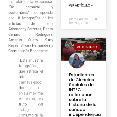
disfrutar de la exposición
VER ARTÍCULO »
“De carnaval y
costumbres”
, compuesta
por
18 fotografías
de los
Xiara Paulino
10
febrero, 2026
artistas
del lente
Arismendy Ferreras
,
Pedro
Genaro Rodríguez,
Amarilis Cueto
,
Kutty
Reyes
,
Silvani Hernández
y
ACTUALIDAD
Carmen Inés Bencosme
.
Esta muestra
fotográfica,
que retrata el
Estudiantes
arte
de Ciencias
carnavalesco
Sociales de
dominicano
INTEC
en su máxima
reflexionan
expresión, es
sobre la
historia de la
fruto del
soñada
trabajo
independencia
conjunto de la