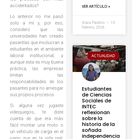
accidentados?
VER ARTÍCULO »
Lo anterior no me pasó
solo a mí y, por eso,
Xiara Paulino
10
febrero, 2026
considero que las
universidades han creado
pasantías que involucran a
estudiantes en el ambiente
ACTUALIDAD
laboral institucional; y
aunque esta es muy buena
práctica, las empresas
limitan las
responsabilidades de los
Estudiantes
pasantes para no arriesgar
de Ciencias
sus propios procesos.
Sociales de
Si alguna vez jugaste
INTEC
reflexionan
videojuegos, te diste
sobre la
cuenta de que era más
historia de la
fácil montar una moto o
soñada
un vehículo de carga en el
independencia
juego que en la vida real.