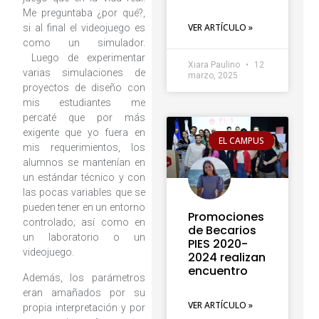
Me preguntaba ¿por qué?,
VER ARTÍCULO »
si al final el videojuego es
como un simulador.
Luego de experimentar
Xiara Paulino
12
varias simulaciones de
marzo, 2025
proyectos de diseño con
mis estudiantes me
percaté que por más
exigente que yo fuera en
EL CAMPUS
mis requerimientos, los
alumnos se mantenían en
un estándar técnico y con
las pocas variables que se
pueden tener en un entorno
Promociones
controlado; así como en
de Becarios
un laboratorio o un
PIES 2020-
videojuego.
2024 realizan
encuentro
Además, los parámetros
eran amañados por su
VER ARTÍCULO »
propia interpretación y por