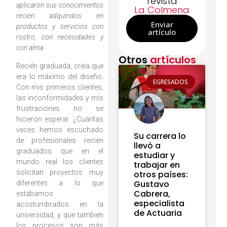
revista
aplicaron sus conocimientos
La Colmena
recién adquiridos en
Enviar
productos y servicios con
artículo
rostro, con necesidades y
con alma
Otros
artículos
Recién graduada, creía que
era lo máximo del diseño.
EGRESADOS
Con mis primeros clientes,
las inconformidades y mis
frustraciones no se
hicieron esperar. ¿Cuántas
veces hemos escuchado
Su carrera lo
de profesionales recién
llevó a
graduados que en el
estudiar y
mundo real los clientes
trabajar en
solicitan proyectos muy
otros países:
Gustavo
diferentes a lo que
Cabrera,
estábamos
especialista
acostumbrados en la
de Actuaria
universidad, y que también
los procesos son más