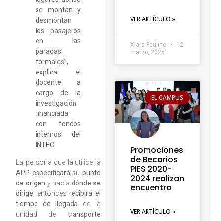
se montan y
VER ARTÍCULO »
desmontan
los pasajeros
en las
Xiara Paulino
12
paradas
marzo, 2025
formales”,
explica el
docente a
cargo de la
EL CAMPUS
investigación
financiada
con fondos
internos del
INTEC.
Promociones
de Becarios
La persona que la utilice la
PIES 2020-
APP
especificará
su
punto
2024 realizan
de origen
y hacia
dónde se
encuentro
dirige
, entonces
recibirá el
tiempo de llegada
de la
VER ARTÍCULO »
unidad de
transporte