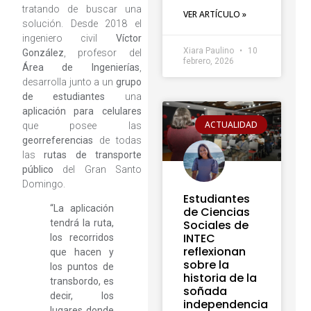
tratando de buscar una
VER ARTÍCULO »
solución. Desde 2018 el
ingeniero civil
Víctor
Xiara Paulino
10
González
, profesor del
febrero, 2026
Área de Ingenierías
,
desarrolla junto a un
grupo
de estudiantes
una
aplicación para celulares
ACTUALIDAD
que posee las
georreferencias
de todas
las
rutas de transporte
público
del Gran Santo
Domingo.
Estudiantes
“La aplicación
de Ciencias
Sociales de
tendrá la ruta,
INTEC
los recorridos
reflexionan
que hacen y
sobre la
los puntos de
historia de la
transbordo, es
soñada
decir, los
independencia
lugares donde