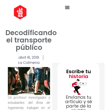
Decodificando
el transporte
público
abril 16, 2019
La Colmena
Escribe tu
historia
Envíanos tu
Un profesor investigador y
artículo y sé
estudiantes del Área de
parte de la
Ingenierías trabajan en el