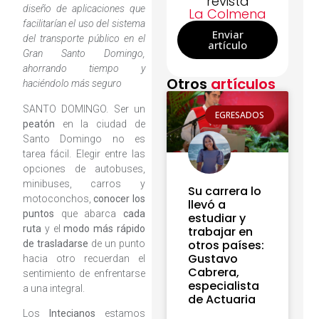
revista
diseño de aplicaciones que
La Colmena
facilitarían el uso del sistema
Enviar
del transporte público en el
artículo
Gran Santo Domingo,
ahorrando tiempo y
Otros
artículos
haciéndolo más seguro
SANTO DOMINGO. Ser un
EGRESADOS
peatón
en la ciudad de
Santo Domingo no es
tarea fácil. Elegir entre las
opciones de autobuses,
minibuses, carros y
Su carrera lo
motoconchos,
conocer los
llevó a
puntos
que abarca
cada
estudiar y
ruta
y el
modo más rápido
trabajar en
otros países:
de trasladarse
de un punto
Gustavo
hacia otro recuerdan el
Cabrera,
sentimiento de enfrentarse
especialista
a una integral.
de Actuaria
Los
Intecianos
estamos