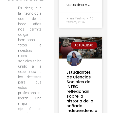
VER ARTÍCULO »
Es decir, que
la tecnología
que desde
Xiara Paulino
10
febrero, 2026
hace años
nos permite
colgar
hermosas
ACTUALIDAD
fotos a
nuestras
redes
sociales se ha
unido a la
Estudiantes
experiencia de
de Ciencias
los dentistas
Sociales de
para que
INTEC
estos
reflexionan
profesionales
sobre la
logren una
historia de la
mejor
soñada
ejecución en
independencia