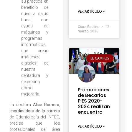
su práctica en
beneficio de
VER ARTÍCULO »
nuestra salud
bucal, con
ayuda de
Xiara Paulino
12
marzo, 2025
máquinas y
programas
informáticos
que crean
imágenes
EL CAMPUS
digitales de
nuestra
dentadura y
determina
cómo
Promociones
mejorarla.
de Becarios
PIES 2020-
La doctora
Alice Romero
,
2024 realizan
coordinadora de la carrera
encuentro
de Odontología del INTEC,
precisa que los
VER ARTÍCULO »
profesionales del área