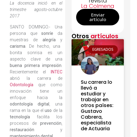
revista
La docencia inició en el
La Colmena
trimestre agosto-octubre
Enviar
2017
artículo
SANTO DOMINGO.- Una
persona que
sonríe
da
Otros
artículos
muestras de
alegría
y
carisma
. De hecho, una
EGRESADOS
bonita sonrisa es un
aspecto clave de una
buena primera impresión
.
Recientemente el
INTEC
abrió la carrera de
Su carrera lo
Odontología
que como
llevó a
innovación tiene un
estudiar y
enfoque hacia la
trabajar en
odontología digital
, una
otros países:
Gustavo
rama en la que el
uso
de la
Cabrera,
tecnología
facilita los
especialista
procesos de
prevención
,
de Actuaria
restauración
y
mantenimiento dental
.