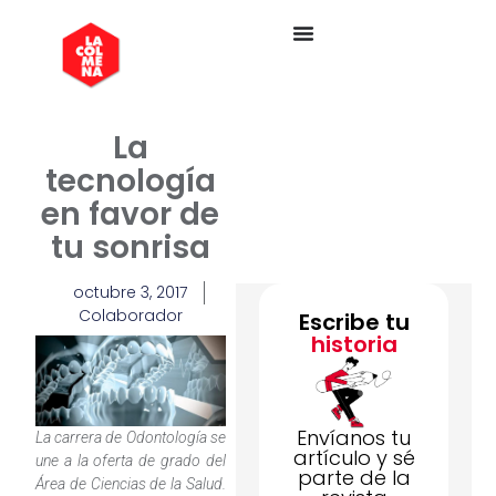
La
tecnología
en favor de
tu sonrisa
octubre 3, 2017
Colaborador
Escribe tu
historia
Envíanos tu
La carrera de Odontología se
artículo y sé
une a la oferta de grado del
parte de la
Área de Ciencias de la Salud.