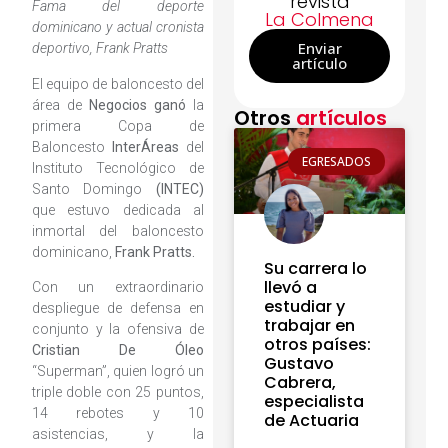
revista
Fama del deporte
La Colmena
dominicano y actual cronista
Enviar
deportivo, Frank Pratts
artículo
El equipo de baloncesto del
área de
Negocios
ganó
la
Otros
artículos
primera Copa de
Baloncesto
InterÁreas
del
EGRESADOS
Instituto Tecnológico de
Santo Domingo
(INTEC)
que estuvo dedicada al
inmortal del baloncesto
dominicano,
Frank Pratts.
Su carrera lo
llevó a
Con un extraordinario
estudiar y
despliegue de defensa en
trabajar en
conjunto y la ofensiva de
otros países:
Cristian De Óleo
Gustavo
“Superman”, quien logró un
Cabrera,
triple doble con 25 puntos,
especialista
14 rebotes y 10
de Actuaria
asistencias, y la