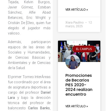
Tejada, Kelvin Burgos,
Javier Gómez, Esteban
VER ARTÍCULO »
Sánchez, Alfie Abad
Betances, Eric Wright y
Cristián De [Oleo, quien fue
Xiara Paulino
12
marzo, 2025
elegido el jugador más
valioso.
Además, participaron
equipos de las áreas de
EL CAMPUS
Sociales y Humanidades,
de Ciencias Básicas y
Ambientales y de Ciencias
de la Salud.
Promociones
El primer Torneo InterÁreas
de Becarios
fue coordinado por el área
PIES 2020-
de asignatura deportivas a
2024 realizan
cargo del profesor
Daniel
encuentro
Lara
y bajo la dirección
técnica del profesor de
VER ARTÍCULO »
baloncesto
Carlos Banks
,