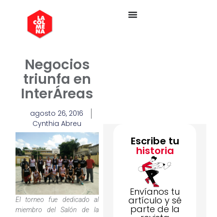
Negocios
triunfa en
InterÁreas
agosto 26, 2016
Cynthia Abreu
Escribe tu
historia
Envíanos tu
artículo y sé
El torneo fue dedicado al
parte de la
miembro del Salón de la