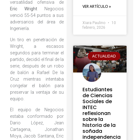
versatilidad ofensiva de
VER ARTÍCULO »
Eric Wright
Negocios
venció 55-54 puntos a sus
adversarios del área de
Xiara Paulino
10
febrero, 2026
Ingeniería.
Un tiro en penetración de
Wright, a escasos
segundos para terminar el
ACTUALIDAD
partido, decidió el final de la
serie, después de un robo
de balón a Rafael De la
Cruz mientras intentaba
congelar el balón para
Estudiantes
preservar la ventaja de su
de Ciencias
equipo.
Sociales de
INTEC
El equipo de Negocios
reflexionan
estaba conformado por
sobre la
Dario López, Jean
historia de la
Cartagena, Jonathan
soñada
Moya, Jacob Santana, Eric
independencia