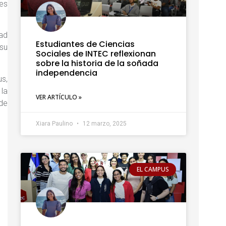
es
dad
Estudiantes de Ciencias
 su
Sociales de INTEC reflexionan
sobre la historia de la soñada
independencia
us,
la
VER ARTÍCULO »
 de
Xiara Paulino
12 marzo, 2025
EL CAMPUS