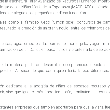
de la asignatura Taller Avanzado de Recursos Humanos, impart
n Hogar de las Niñas María de la Esperanza (MADELAES), ubicado
 llena de alegría a las pequeñas de dicha fundación.
 tales como el famoso juego “Simón dice”, concursos de cant
esultado la creación de un gran vínculo entre los miembros de
entos, agua embotellada, barras de mantequilla, yogurt, mal
animación de un DJ, quien puso ritmos vibrantes a la celebrac
 de la materia pudieron desarrollar competencias debido a l
posible. A pesar de que cada quien tenía tareas diferentes,
ión dedicada a la acogida de niñas de escasos recursos y
ir, sino que igual o más importante aún, continúan sus estud
ortantes empresas que también aportaron para que la visita fu