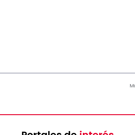
M
Portales de
interés