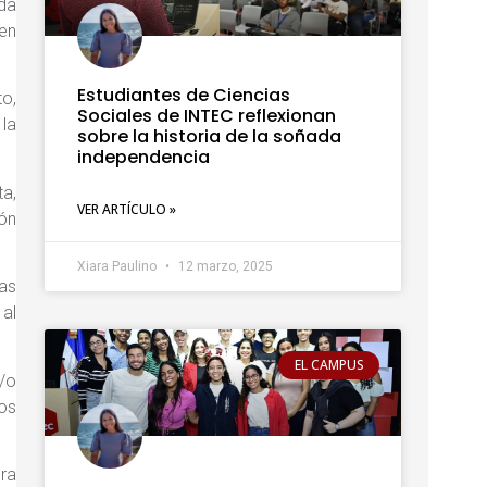
ida
 en
Estudiantes de Ciencias
o,
Sociales de INTEC reflexionan
 la
sobre la historia de la soñada
independencia
ta,
VER ARTÍCULO »
ión
Xiara Paulino
12 marzo, 2025
as
 al
EL CAMPUS
/o
ios
era