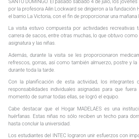
SANTO DOMINGO. El pasado sábado 4 de julio, los jóvenes 
por la profesora Ailin Lockward se dirigieron a la fundació
el barrio La Victoria, con el fin de proporcionar una mañana
La visita estuvo compuesta por actividades recreativas
carrera de sacos, entre otras muchas, lo que obtuvo como r
asignatura y las niñas.
Además, durante la visita se les proporcionaron medicam
refrescos, gorras, así como también almuerzo, postre y la 
durante toda la tarde.
Con la planificación de esta actividad, los integrantes
responsabilidades individuales asignadas para que fuera 
momento de sumar todas ellas, se logró el equipo.
Cabe destacar que el Hogar MADELAES es una instituc
huérfanas. Estas niñas no sólo reciben un techo para dorm
hasta concluir la universidad.
Los estudiantes del INTEC lograron unir esfuerzos con imp