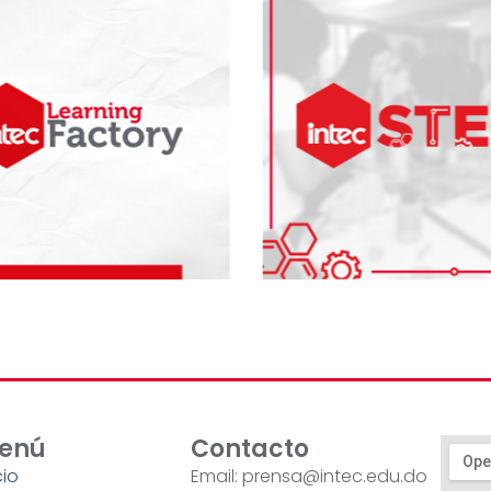
enú
Contacto
cio
Email: prensa@intec.edu.do