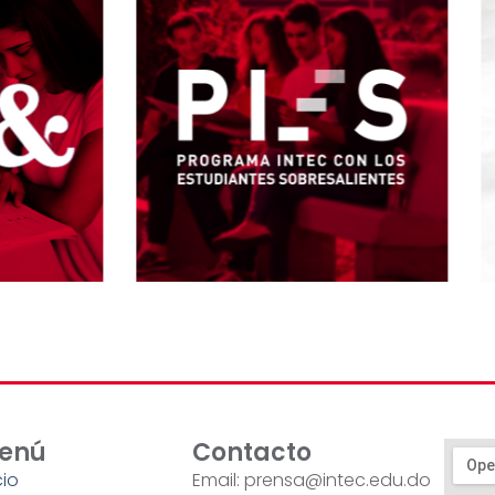
enú
Contacto
cio
Email: prensa@intec.edu.do