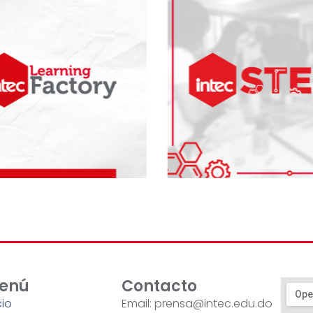
enú
Contacto
cio
Email: prensa@intec.edu.do