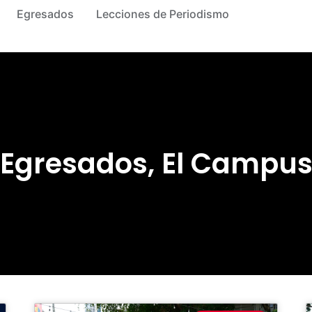
Egresados
Lecciones de Periodismo
Egresados
,
El Campu