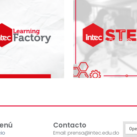
enú
Contacto
cio
Email: prensa@intec.edu.do