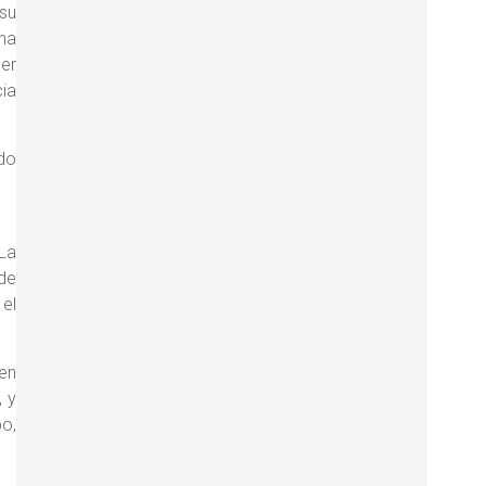
 su
 ha
er
ia
ndo
 La
 de
 el
 en
, y
po,