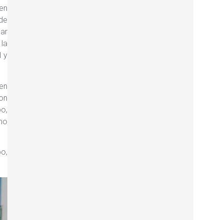
 en
 de
lar
 la
l y
en
on
o,
mo
po,