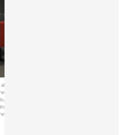
al
 me
do,
ulo
 me