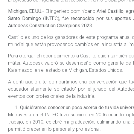
Michigan, EE.UU.-
El ingeniero dominicano
Ariel Castillo
, eg
Santo Domingo
(INTEC), fue
reconocido
por sus
aportes
a
Autodesk Construction Champions 2023.
Castillo es uno de los ganadores de este programa anual co
mundial que están provocando cambios en la industria al imp
Para otorgar el reconocimiento a Castillo, quien también c
máter, Autodesk valoró su desempeño como gerente de In
Kalamazoo, en el estado de Michigan, Estados Unidos.
A continuación, te compartimos una conversación que tu
educador altamente solicitado” por el jurado del Autod
eventos con profesionales de la industria.
Quisiéramos conocer un poco acerca de tu vida universi
Mi travesía en el INTEC tuvo su inicio en 2006 cuando opté
trabajo, en 2010, celebré mi graduación, culminando una 
permitió crecer en lo personal y profesional.