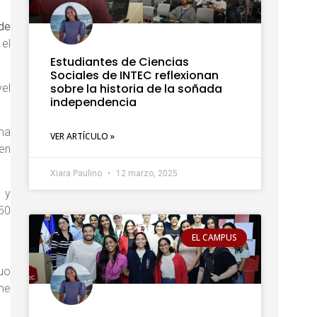
 de
 el
Estudiantes de Ciencias
Sociales de INTEC reflexionan
sobre la historia de la soñada
vel
independencia
lma
VER ARTÍCULO »
en
Xiara Paulino
12 marzo, 2025
 y
50
EL CAMPUS
duo
 me