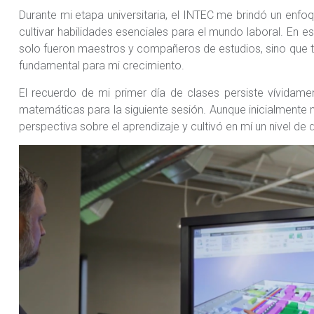
Durante mi etapa universitaria, el INTEC me brindó un enfoq
cultivar habilidades esenciales para el mundo laboral. En 
solo fueron maestros y compañeros de estudios, sino que ta
fundamental para mi crecimiento.
El recuerdo de mi primer día de clases persiste vívidame
matemáticas para la siguiente sesión. Aunque inicialmente
perspectiva sobre el aprendizaje y cultivó en mí un nivel de