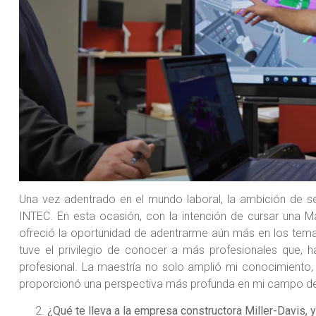
Una vez adentrado en el mundo laboral, la ambición de s
INTEC. En esta ocasión, con la intención de cursar una M
ofreció la oportunidad de adentrarme aún más en los tema
tuve el privilegio de conocer a más profesionales que, h
profesional. La maestría no solo amplió mi conocimiento, 
proporcionó una perspectiva más profunda en mi campo de
¿Qué te lleva a la empresa constructora Miller-Davis,