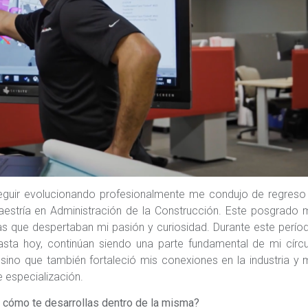
eguir evolucionando profesionalmente me condujo de regreso 
aestría en Administración de la Construcción. Este posgrado
s que despertaban mi pasión y curiosidad. Durante este perío
asta hoy, continúan siendo una parte fundamental de mi círc
sino que también fortaleció mis conexiones en la industria y
 especialización.
 y cómo te desarrollas dentro de la misma?