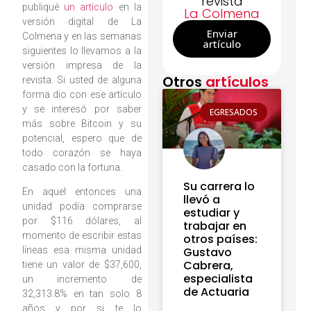
revista
publiqué
un artículo
en la
La Colmena
versión digital de La
Enviar
Colmena y en las semanas
artículo
siguientes lo llevamos a la
versión impresa de la
Otros
artículos
revista. Si usted de alguna
forma dio con ese artículo
y se interesó por saber
EGRESADOS
más sobre Bitcoin y su
potencial, espero que de
todo corazón se haya
casado con la fortuna.
Su carrera lo
En aquel entonces una
llevó a
unidad podía comprarse
estudiar y
por $116 dólares, al
trabajar en
momento de escribir estas
otros países:
líneas esa misma unidad
Gustavo
Cabrera,
tiene un valor de $37,600,
especialista
un incremento de
de Actuaria
32,313.8% en tan solo 8
años y por si te lo