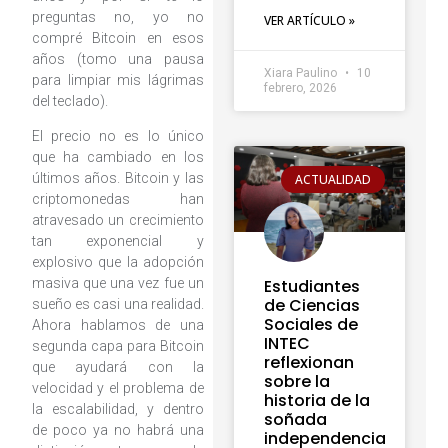
preguntas no, yo no
VER ARTÍCULO »
compré Bitcoin en esos
años (tomo una pausa
Xiara Paulino
10
para limpiar mis lágrimas
febrero, 2026
del teclado).
El precio no es lo único
que ha cambiado en los
últimos años. Bitcoin y las
ACTUALIDAD
criptomonedas han
atravesado un crecimiento
tan exponencial y
explosivo que la adopción
masiva que una vez fue un
Estudiantes
de Ciencias
sueño es casi una realidad.
Sociales de
Ahora hablamos de una
INTEC
segunda capa para Bitcoin
reflexionan
que ayudará con la
sobre la
velocidad y el problema de
historia de la
la escalabilidad, y dentro
soñada
de poco ya no habrá una
independencia