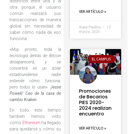
distinción entre una y la
otra porque el usuario
VER ARTÍCULO »
común realizará sus
transacciones de manera
global sin necesidad de
Xiara Paulino
12
marzo, 2025
saber cómo nada de eso
funciona.
«Muy pronto, toda la
tecnología detrás de Bitcoin
EL CAMPUS
desaparecerá, y se
convertirá en un dólar
estadounidense: nadie
entiende cómo funciona,
pero todos lo usan».
Jesse
Promociones
Powell/
Ceo de la casa de
de Becarios
cambio Kraken
PIES 2020-
2024 realizan
En todo este tiempo
encuentro
también hemos visto
como
Ethereum
ha llegado
VER ARTÍCULO »
para quedarse y cómo su