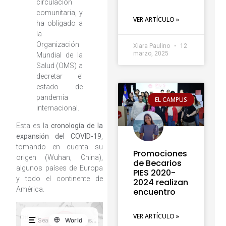
circulación
comunitaria, y
VER ARTÍCULO »
ha obligado a
la
Organización
Xiara Paulino
12
marzo, 2025
Mundial de la
Salud (OMS) a
decretar el
estado de
pandemia
EL CAMPUS
internacional.
Esta es la
cronología de la
expansión del COVID-19
,
tomando en cuenta su
Promociones
origen (Wuhan, China),
de Becarios
algunos países de Europa
PIES 2020-
y todo el continente de
2024 realizan
América.
encuentro
VER ARTÍCULO »