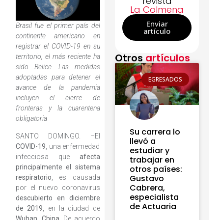
revista
La Colmena
Enviar
Brasil fue el primer país del
artículo
continente americano en
registrar el COVID-19 en su
Otros
artículos
territorio, el más reciente ha
sido Belice. Las medidas
adoptadas para detener el
EGRESADOS
avance de la pandemia
incluyen el cierre de
fronteras y la cuarentena
obligatoria
Su carrera lo
SANTO DOMINGO. –El
llevó a
COVID-19
, una enfermedad
estudiar y
infecciosa que
afecta
trabajar en
principalmente el sistema
otros países:
Gustavo
respiratorio
, es causada
Cabrera,
por el nuevo coronavirus
especialista
descubierto en diciembre
de Actuaria
de 2019
, en la ciudad de
Wuhan, China
. De acuerdo