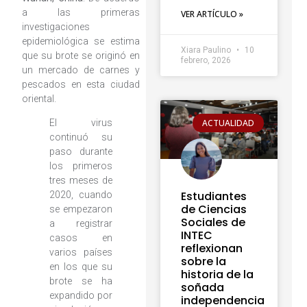
a las primeras
VER ARTÍCULO »
investigaciones
epidemiológica se estima
Xiara Paulino
10
que su brote se originó en
febrero, 2026
un mercado de carnes y
pescados en esta ciudad
oriental.
ACTUALIDAD
El virus
continuó su
paso durante
los primeros
tres meses de
Estudiantes
2020, cuando
de Ciencias
se empezaron
Sociales de
a registrar
INTEC
casos en
reflexionan
varios países
sobre la
en los que su
historia de la
brote se ha
soñada
expandido por
independencia