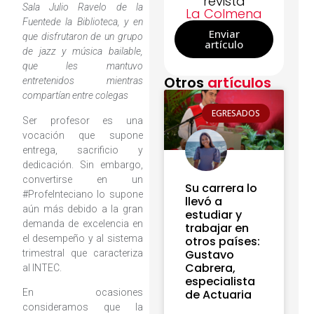
revista
Sala Julio Ravelo de la
La Colmena
Fuentede la Biblioteca, y en
Enviar
que disfrutaron de un grupo
artículo
de jazz y música bailable,
que les mantuvo
Otros
artículos
entretenidos mientras
compartían entre colegas
EGRESADOS
Ser profesor es una
vocación que supone
entrega, sacrificio y
dedicación. Sin embargo,
convertirse en un
Su carrera lo
#ProfeInteciano lo supone
llevó a
aún más debido a la gran
estudiar y
demanda de excelencia en
trabajar en
el desempeño y al sistema
otros países:
Gustavo
trimestral que caracteriza
Cabrera,
al INTEC.
especialista
En ocasiones
de Actuaria
consideramos que la