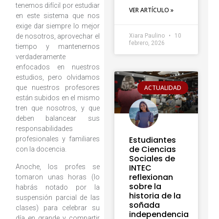
tenemos difícil por estudiar
VER ARTÍCULO »
en este sistema que nos
exige dar siempre lo mejor
de nosotros, aprovechar el
Xiara Paulino
10
febrero, 2026
tiempo y mantenernos
verdaderamente
enfocados en nuestros
estudios, pero olvidamos
ACTUALIDAD
que nuestros profesores
están subidos en el mismo
tren que nosotros, y que
deben balancear sus
responsabilidades
Estudiantes
profesionales y familiares
de Ciencias
con la docencia.
Sociales de
INTEC
Anoche, los profes se
reflexionan
tomaron unas horas (lo
sobre la
habrás notado por la
historia de la
suspensión parcial de las
soñada
clases) para celebrar su
independencia
día en grande y compartir