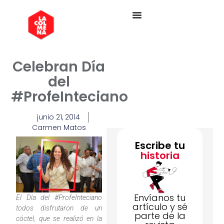
Celebran Día
del
#ProfeInteciano
junio 21, 2014
Carmen Matos
Escribe tu
historia
Envíanos tu
El Día del #ProfeInteciano
artículo y sé
todos disfrutaron de un
parte de la
cóctel, que se realizó en la