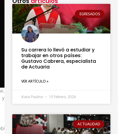
Otros
artículos
EGRESADOS
Su carrera lo llevó a estudiar y
trabajar en otros países:
Gustavo Cabrera, especialista
de Actuaria
VER ARTÍCULO »
ón.
Xiara Paulino
10 febrero, 2026
 y
ACTUALIDAD
ebí