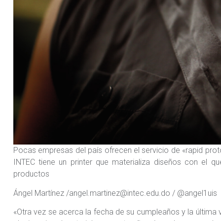
Pocas empresas del país ofrecen el servicio de «rapid proto
INTEC tiene un printer que materializa diseños con el 
productos
Ángel Martínez /angel.martinez@intec.edu.do / @angel1uis
«Otra vez se acerca la fecha de su cumpleaños y la última v