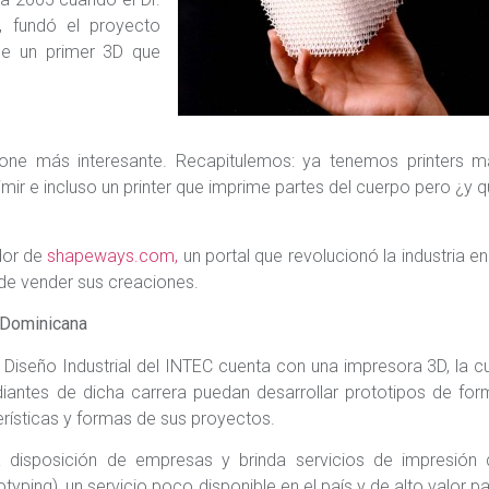
, fundó el proyecto
de un primer 3D que
 pone más interesante. Recapitulemos: ya tenemos printers m
mir e incluso un printer que imprime partes del cuerpo pero ¿y 
dor de
shapeways.com,
un portal que revolucionó la industria en
nde vender sus creaciones.
 Dominicana
Diseño Industrial del INTEC cuenta con una impresora 3D, la c
diantes de dicha carrera puedan desarrollar prototipos de fo
erísticas y formas de sus proyectos.
 disposición de empresas y brinda servicios de impresión 
typing), un servicio poco disponible en el país y de alto valor p