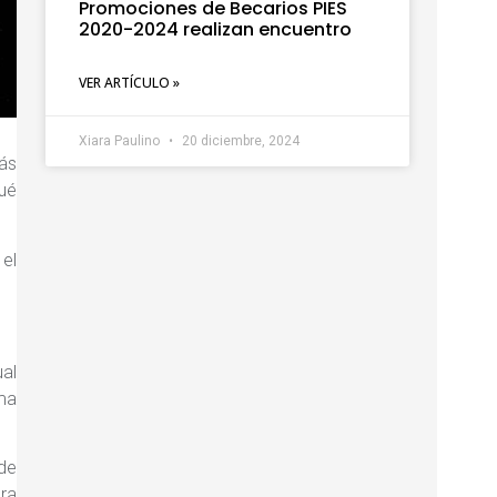
Promociones de Becarios PIES
2020-2024 realizan encuentro
VER ARTÍCULO »
Xiara Paulino
20 diciembre, 2024
ás
qué
 el
ual
rma
de
ara