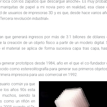
lver loca con los zapatos que descargué anoche». Es muy proba
 mariquitas de papel a mi novia pero en realidad, esa clase
 de usuarios de impresoras 3D y es que, desde hace varios a
ercera revolución industrial».
nan que generará ingresos por más de 3.1 billones de dólares
la creación de un objeto físico a partir de un modelo digital.
e el material se aplica de forma sucesiva capa tras capa, ha
ara generar prototipos desde 1984, año en el que el co-fundador
cido como estereolitografía para generar sus primeros objeto
 primera impresora para uso comercial en 1992.
 usuario común ya que
te los años 90s esta
e muchos, siendo la
es como un riñón en
ta 2005 cuando el Dr.