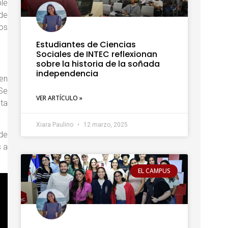
ble
 de
ños
Estudiantes de Ciencias
Sociales de INTEC reflexionan
sobre la historia de la soñada
independencia
 en
 Se
VER ARTÍCULO »
sta
Xiara Paulino
12 marzo, 2025
 de
s a
EL CAMPUS