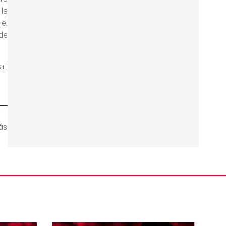
 la
el
de
al.
ás