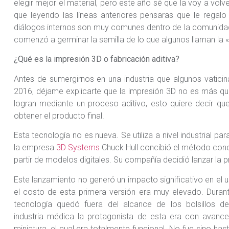
elegir mejor el material, pero este año sé que la voy a vo
que leyendo las líneas anteriores pensaras que le regalo
diálogos internos son muy comunes dentro de la comunidad
comenzó a germinar la semilla de lo que algunos llaman la «T
¿Qué es la impresión 3D o fabricación aditiva?
Antes de sumergirnos en una industria que algunos vatici
2016, déjame explicarte que la impresión 3D no es más que 
logran mediante un proceso aditivo, esto quiere decir qu
obtener el producto final.
Esta tecnología no es nueva. Se utiliza a nivel industrial p
la empresa
3D Systems
Chuck Hull concibió el método cono
partir de modelos digitales. Su compañía decidió lanzar la
Este lanzamiento no generó un impacto significativo en el
el costo de esta primera versión era muy elevado. Duran
tecnología quedó fuera del alcance de los bolsillos d
industria médica la protagonista de esta era con avanc
miniatura, el cual era totalmente funcional. No fue sino has