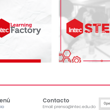
enú
Contacto
cio
Email: prensa@intec.edu.do