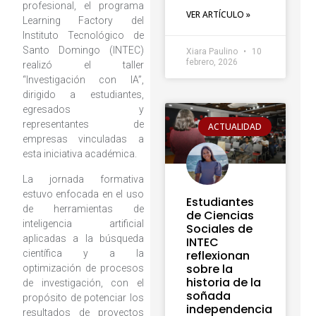
profesional, el programa
VER ARTÍCULO »
Learning Factory del
Instituto Tecnológico de
Santo Domingo (INTEC)
Xiara Paulino
10
febrero, 2026
realizó el taller
“Investigación con IA”,
dirigido a estudiantes,
egresados y
representantes de
ACTUALIDAD
empresas vinculadas a
esta iniciativa académica.
La jornada formativa
estuvo enfocada en el uso
Estudiantes
de herramientas de
de Ciencias
inteligencia artificial
Sociales de
aplicadas a la búsqueda
INTEC
científica y a la
reflexionan
sobre la
optimización de procesos
historia de la
de investigación, con el
soñada
propósito de potenciar los
independencia
resultados de proyectos