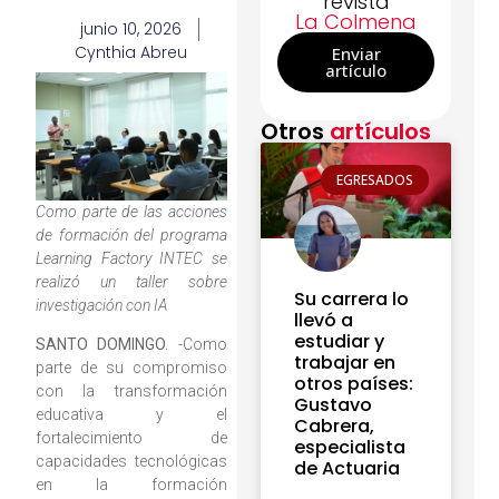
revista
La Colmena
junio 10, 2026
Cynthia Abreu
Enviar
artículo
Otros
artículos
EGRESADOS
Como parte de las acciones
de formación del programa
Learning Factory INTEC se
realizó un taller sobre
Su carrera lo
investigación con IA
llevó a
estudiar y
SANTO DOMINGO.
-Como
trabajar en
parte de su compromiso
otros países:
con la transformación
Gustavo
educativa y el
Cabrera,
fortalecimiento de
especialista
capacidades tecnológicas
de Actuaria
en la formación