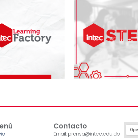
enú
Contacto
cio
Email: prensa@intec.edu.do