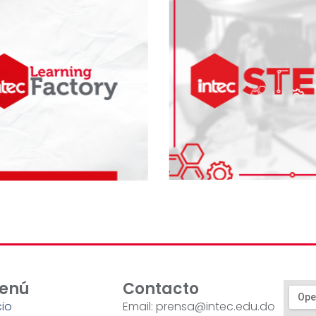
enú
Contacto
cio
Email: prensa@intec.edu.do