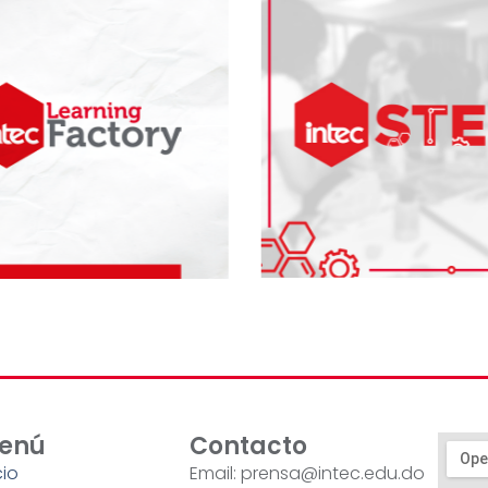
enú
Contacto
cio
Email: prensa@intec.edu.do