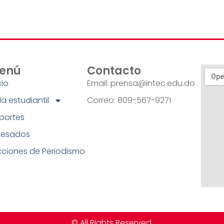
enú
Contacto
cio
Email: prensa@intec.edu.do
a estudiantil
Correo: 809-567-9271
portes
resados
cciones de Periodismo
© All Rights Reserved.