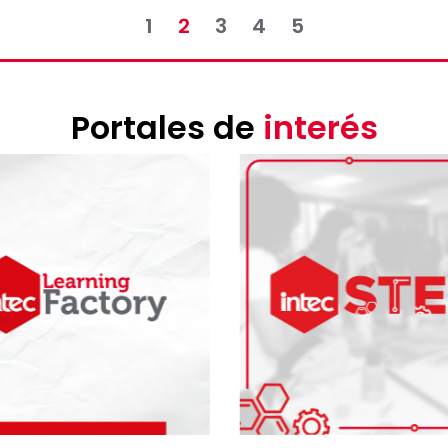
1
2
3
4
5
Portales de
interés