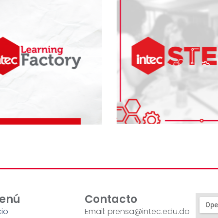
enú
Contacto
cio
Email: prensa@intec.edu.do