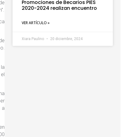
Promociones de Becarios PIES
de
2020-2024 realizan encuentro
”.
ica
VER ARTÍCULO »
Xiara Paulino
20 diciembre, 2024
 de
do.
 la
 el
na
er
 a
 en
600