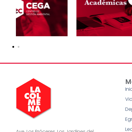
M
Ini
Vid
De
Eg
Le
Ave. Los Próceres, Los Jardines del