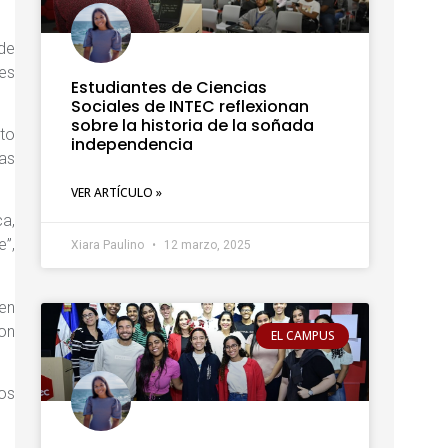
de
des
Estudiantes de Ciencias
Sociales de INTEC reflexionan
sobre la historia de la soñada
nto
independencia
ias
VER ARTÍCULO »
ca,
e”,
Xiara Paulino
12 marzo, 2025
 en
on
EL CAMPUS
os