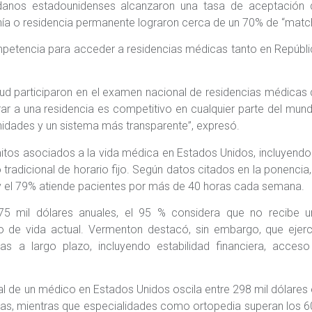
adanos estadounidenses alcanzaron una tasa de aceptación 
a o residencia permanente lograron cerca de un 70% de “match
mpetencia para acceder a residencias médicas tanto en Repúbl
lud participaron en el examen nacional de residencias médicas
ar a una residencia es competitivo en cualquier parte del mun
nidades y un sistema más transparente”, expresó.
mitos asociados a la vida médica en Estados Unidos, incluyendo
adicional de horario fijo. Según datos citados en la ponencia,
y el 79% atiende pacientes por más de 40 horas cada semana.
75 mil dólares anuales, el 95 % considera que no recibe u
 de vida actual. Vermenton destacó, sin embargo, que ejerc
as a largo plazo, incluyendo estabilidad financiera, acceso
al de un médico en Estados Unidos oscila entre 298 mil dólares
stas, mientras que especialidades como ortopedia superan los 