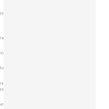
les
ra
io
to
re
es
ner