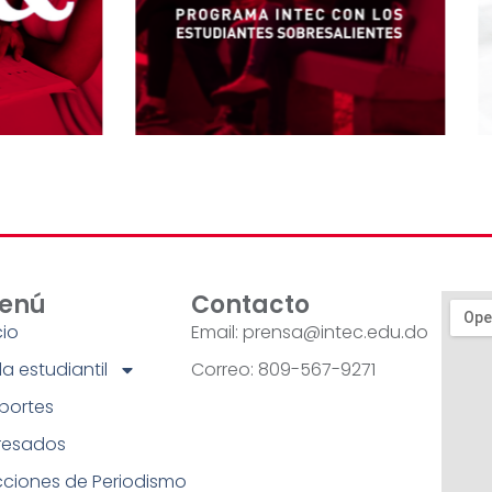
enú
Contacto
cio
Email: prensa@intec.edu.do
a estudiantil
Correo: 809-567-9271
portes
resados
cciones de Periodismo