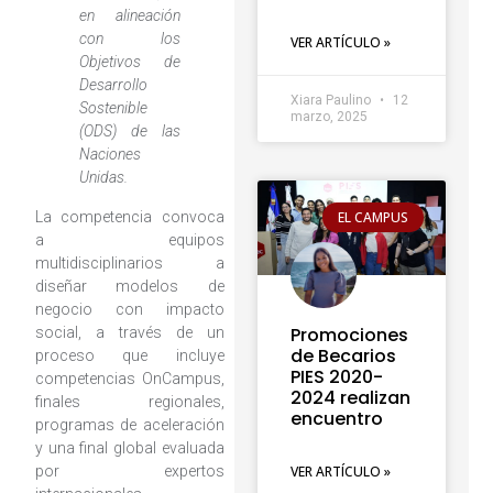
en alineación
con los
VER ARTÍCULO »
Objetivos de
Desarrollo
Xiara Paulino
12
Sostenible
marzo, 2025
(ODS) de las
Naciones
Unidas.
EL CAMPUS
La competencia convoca
a equipos
multidisciplinarios a
diseñar modelos de
negocio con impacto
Promociones
social, a través de un
de Becarios
proceso que incluye
PIES 2020-
competencias OnCampus,
2024 realizan
finales regionales,
encuentro
programas de aceleración
y una final global evaluada
por expertos
VER ARTÍCULO »