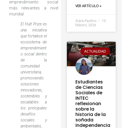
emprendimiento social
VER ARTÍCULO »
más relevantes a nivel
mundial.
Xiara Paulino
10
El Hult Prize es
febrero, 2026
una iniciativa
que fortalece el
ecosistema de
emprendimient
ACTUALIDAD
o social dentro
de la
comunidad
universitaria,
promoviendo
Estudiantes
soluciones
de Ciencias
innovadoras,
Sociales de
sostenibles y
INTEC
escalables a
reflexionan
sobre la
los principales
historia de la
desafíos
soñada
sociales y
independencia
ambientales,