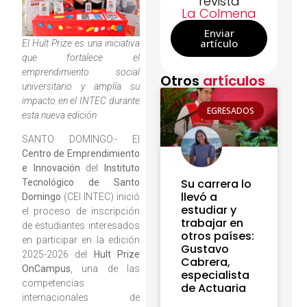
revista
La Colmena
Enviar
artículo
El Hult Prize es una iniciativa
que fortalece el
emprendimiento social
Otros
artículos
universitario y amplía su
impacto en el INTEC durante
EGRESADOS
esta nueva edición
SANTO DOMINGO.- El
Centro de Emprendimiento
e Innovación
del
Instituto
Su carrera lo
Tecnológico de Santo
llevó a
Domingo
(CEI INTEC) inició
estudiar y
el proceso de inscripción
trabajar en
de estudiantes interesados
otros países:
en participar en la edición
Gustavo
2025-2026 del
Hult Prize
Cabrera,
OnCampus
, una de las
especialista
competencias
de Actuaria
internacionales de