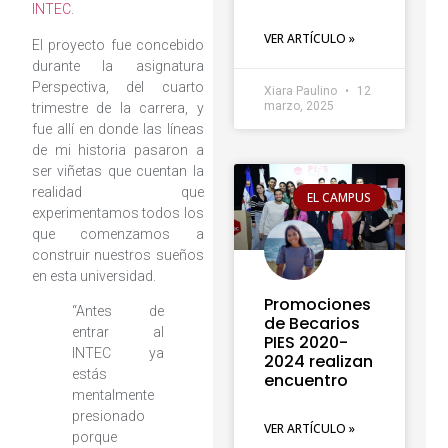
INTEC
.
VER ARTÍCULO »
El proyecto fue concebido
durante la asignatura
Perspectiva, del cuarto
Xiara Paulino
12
marzo, 2025
trimestre de la carrera, y
fue allí en donde las líneas
de mi historia pasaron a
ser viñetas que cuentan la
realidad que
EL CAMPUS
experimentamos todos los
que comenzamos a
construir nuestros sueños
en esta universidad.
Promociones
“Antes de
de Becarios
entrar al
PIES 2020-
INTEC ya
2024 realizan
estás
encuentro
mentalmente
presionado
VER ARTÍCULO »
porque