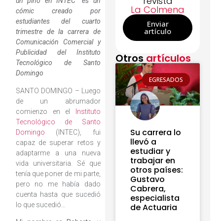
revista
un pino en INTEC” es un
La Colmena
cómic creado por
estudiantes del cuarto
Enviar
artículo
trimestre de la carrera de
Comunicación Comercial y
Publicidad del Instituto
Otros
artículos
Tecnológico de Santo
Domingo
EGRESADOS
SANTO DOMINGO – Luego
de un abrumador
comienzo en el
Instituto
Tecnológico de Santo
Su carrera lo
Domingo
(INTEC), fui
llevó a
capaz de superar retos y
estudiar y
adaptarme a una nueva
trabajar en
vida universitaria. Sé que
otros países:
tenía que poner de mi parte,
Gustavo
pero no me había dado
Cabrera,
cuenta hasta que sucedió
especialista
lo que sucedió…
de Actuaria