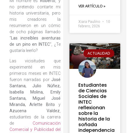
Mi nombre es
Roberto
, y
VER ARTÍCULO »
no pretendo contarte mi
historia universitaria, pero
mis creadores la
Xiara Paulino
10
resumieron en un cómic
febrero, 2026
de ocho páginas llamado
“
Las increíbles aventuras
de un pino en INTEC
”, ¿Te
gustaría leerlo?
ACTUALIDAD
Las vicisitudes que
experimenté en mis
primeros meses en INTEC
fueron narradas por
José
Estudiantes
Santana, Julio Núñez,
de Ciencias
Isabella Molina, Emily
Sociales de
Santana, Miguel José
INTEC
Miranda, Arlette Brito
y
reflexionan
Azucena Valdez
,
sobre la
estudiantes de la carrera
historia de la
de
Comunicación
soñada
independencia
Comercial y Publicidad del