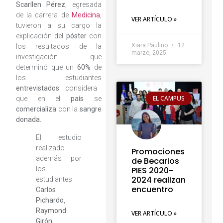
Scarllen Pérez
, egresada
de la carrera de
Medicina
,
VER ARTÍCULO »
tuvieron a su cargo la
explicación del
póster
con
Xiara Paulino
12
los resultados de la
marzo, 2025
investigación que
determinó que un
60%
de
los estudiantes
entrevistados
considera
EL CAMPUS
que en el
país
se
comercializa
con la
sangre
donada.
El estudio
realizado
Promociones
además por
de Becarios
los
PIES 2020-
2024 realizan
estudiantes
encuentro
Carlos
Pichardo
,
Raymond
VER ARTÍCULO »
Girón,