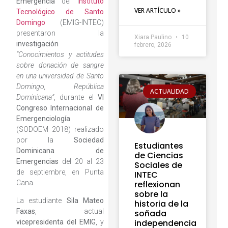
Emergencia
del I
nstituto
VER ARTÍCULO »
Tecnológico de Santo
Domingo
(EMIG-INTEC)
presentaron la
Xiara Paulino
10
investigación
febrero, 2026
“Conocimientos y actitudes
sobre donación de sangre
en una universidad de Santo
Domingo, República
ACTUALIDAD
Dominicana”
, durante el
VI
Congreso Internacional de
Emergenciología
(SODOEM 2018) realizado
por la
Sociedad
Estudiantes
Dominicana de
de Ciencias
Emergencias
del 20 al 23
Sociales de
de septiembre, en Punta
INTEC
Cana.
reflexionan
sobre la
La estudiante
Sila Mateo
historia de la
Faxas
, actual
soñada
independencia
vicepresidenta del EMIG
, y