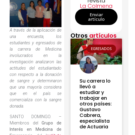
revista
La Colmena
Enviar
artículo
A través de la aplicación de
Otros
artículos
una encuesta, los
estudiantes y egresados de
EGRESADOS
la carrera de Medicina
involucrados en la
investigación analizaron las
actitudes del estudiantado
con respecto a la donación
Su carrera lo
de sangre y determinaron
llevó a
que una mayoría considera
estudiar y
que en el país se
trabajar en
comercializa con la sangre
otros países:
donada.
Gustavo
Cabrera,
SANTO DOMINGO. –
especialista
Miembros del
Grupo de
de Actuaria
Interés en Medicina de