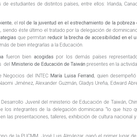
de estudiantes de distintos países, entre ellos: Irlanda, Cana
iente
, el
rol de la juventud en el estrechamiento de la pobreza
s
, siendo éste último el tratado por la delegación de dominican
rategias
que permitan
reducir la brecha de accesibilidad en el 
más de bien integrarlas a la Educación.
na
fueron bien
acogidas
por los demás países representado
s del
Ministerio de Educación de Taiwán
presentes en la activida
de Negocios del INTEC
María Luisa Ferrand
, quien desempeñó 
s Naomi Jiménez, Alexander Guzmán, Gladys Ureña, Edward Abr
 Desarrollo Juvenil del ministerio de Educación de Taiwán, Chi
de los integrantes de la delegación dominicana “lo que hizo 
en las presentaciones, talleres, exhibición de cultura nacional y
mno de la PUCMM, José Luis Almánzar, ganó el primer lugar de