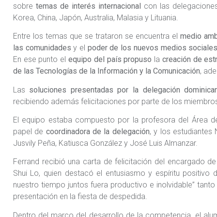
sobre
temas de interés internacional
con las delegaciones 
Korea, China, Japón, Australia, Malasia y Lituania.
Entre los temas que se trataron se encuentra el
medio amb
las comunidades
y el
poder de los nuevos medios sociale
En ese punto el
equipo del país
propuso
la
creación de est
de las Tecnologías de la Información y la Comunicación
, ade
Las
soluciones presentadas por la delegación dominica
recibiendo además felicitaciones por parte de los miembro
El equipo estaba compuesto por la profesora del Área 
papel de
coordinadora de la delegación
, y los estudiante
Jusvily Peña, Katiusca González y José Luis Almanzar.
Ferrand recibió una carta de felicitación del encargado de
Shui Lo, quien destacó el entusiasmo y espíritu positivo 
nuestro tiempo juntos fuera productivo e inolvidable” tanto 
presentación en la fiesta de despedida.
Dentro del marco del desarrollo de la competencia, el alu