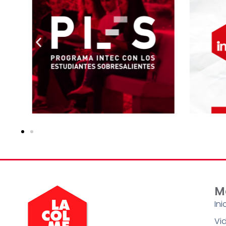
M
Ini
Vid