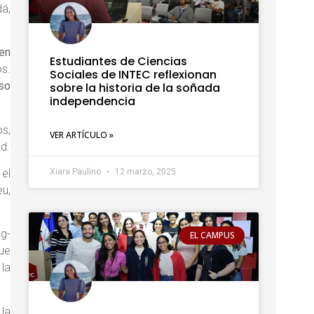
dá,
 en
Estudiantes de Ciencias
os.
Sociales de INTEC reflexionan
uso
sobre la historia de la soñada
independencia
s,
VER ARTÍCULO »
d.
Xiara Paulino
12 marzo, 2025
el
eu,
ng-
EL CAMPUS
que
 la
 la