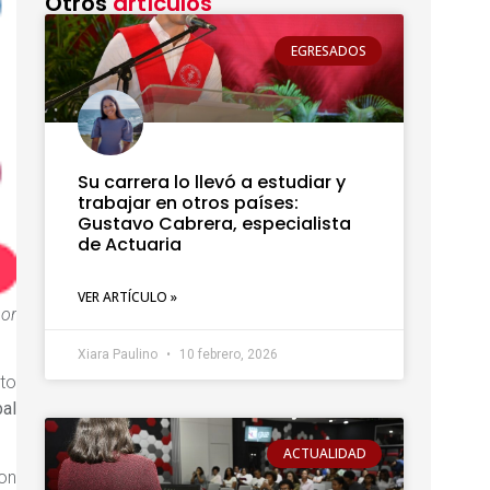
Otros
artículos
EGRESADOS
Su carrera lo llevó a estudiar y
trabajar en otros países:
Gustavo Cabrera, especialista
de Actuaria
VER ARTÍCULO »
por
Xiara Paulino
10 febrero, 2026
nto
bal
ACTUALIDAD
ron