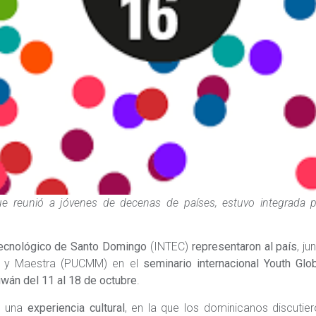
ue reunió a jóvenes de decenas de países, estuvo integrada 
Tecnológico de Santo Domingo
(INTEC)
representaron al país
, ju
dre y Maestra (PUCMM) en el
seminario internacional Youth Glo
iwán del 11 al 18 de octubre
.
an una
experiencia cultural
, en la que los dominicanos discutie