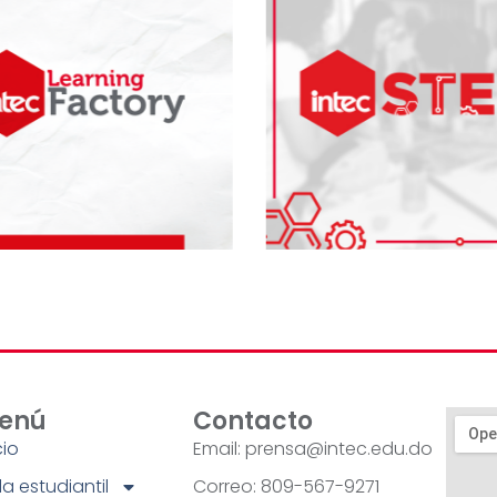
enú
Contacto
cio
Email: prensa@intec.edu.do
a estudiantil
Correo: 809-567-9271