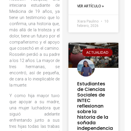
inteciana estudiante de
VER ARTÍCULO »
Medicina de 19 años, ya
tiene un testimonio que lo
Xiara Paulino
10
confirma, una historia que,
febrero, 2026
más allá de la tristeza y el
dolor, tiene un futuro por el
compañerismo y el apoyo
que cosechó en el camino.
ACTUALIDAD
Rosselin perdió a su padre
a los 12 años. La mayor de
tres hermanas, se
encontró, así de pequeña,
de cara a lo inexplicable de
Estudiantes
la muerte.
de Ciencias
Sociales de
Y como hija mayor tuvo
INTEC
que apoyar a su madre,
reflexionan
una mujer luchadora que
sobre la
siguió adelante
historia de la
enfrentando junto a sus
soñada
tres hijas todas las trabas
independencia