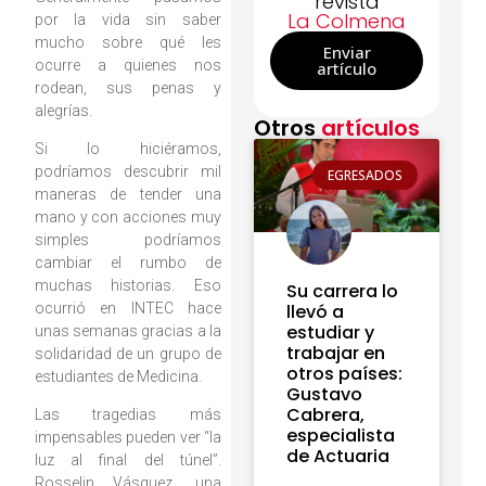
revista
La Colmena
por la vida sin saber
mucho sobre qué les
Enviar
ocurre a quienes nos
artículo
rodean, sus penas y
alegrías.
Otros
artículos
Si lo hiciéramos,
podríamos descubrir mil
EGRESADOS
maneras de tender una
mano y con acciones muy
simples podríamos
cambiar el rumbo de
muchas historias. Eso
Su carrera lo
ocurrió en INTEC hace
llevó a
estudiar y
unas semanas gracias a la
trabajar en
solidaridad de un grupo de
otros países:
estudiantes de Medicina.
Gustavo
Cabrera,
Las tragedias más
especialista
impensables pueden ver “la
de Actuaria
luz al final del túnel”.
Rosselin Vásquez, una