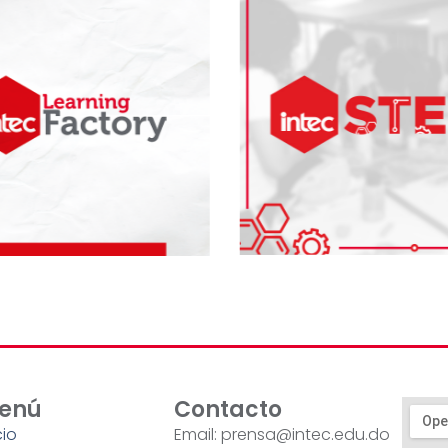
enú
Contacto
cio
Email: prensa@intec.edu.do