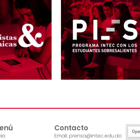
enú
Contacto
cio
Email: prensa@intec.edu.do