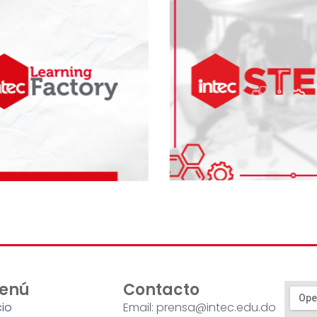
enú
Contacto
cio
Email: prensa@intec.edu.do