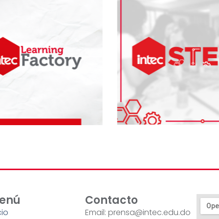
enú
Contacto
cio
Email: prensa@intec.edu.do