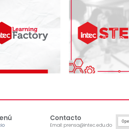
enú
Contacto
cio
Email: prensa@intec.edu.do