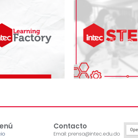
enú
Contacto
cio
Email: prensa@intec.edu.do