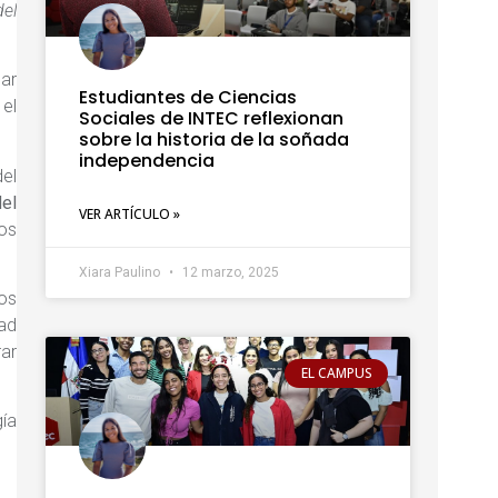
del
gar
Estudiantes de Ciencias
 el
Sociales de INTEC reflexionan
sobre la historia de la soñada
independencia
del
del
VER ARTÍCULO »
los
Xiara Paulino
12 marzo, 2025
los
dad
rar
EL CAMPUS
ía