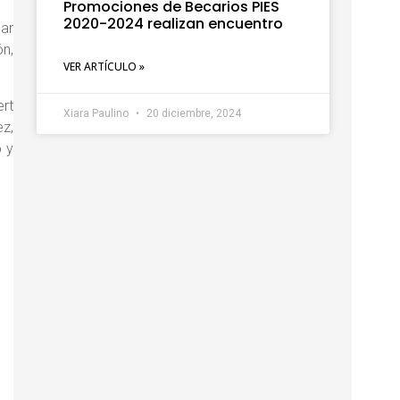
Promociones de Becarios PIES
2020-2024 realizan encuentro
sar
n,
VER ARTÍCULO »
ert
Xiara Paulino
20 diciembre, 2024
z,
o y