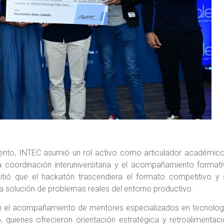
vento, INTEC asumió un rol activo como articulador académic
, la coordinación interuniversitaria y el acompañamiento format
itió que el hackatón trascendiera el formato competitivo y 
 solución de problemas reales del entorno productivo.
con el acompañamiento de mentores especializados en tecnolog
 quienes ofrecieron orientación estratégica y retroalimentac