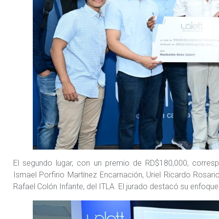
El segundo lugar, con un premio de RD$180,000, corresp
Ismael Porfirio Martínez Encarnación, Uriel Ricardo Rosari
Rafael Colón Infante, del ITLA. El jurado destacó su enfoque