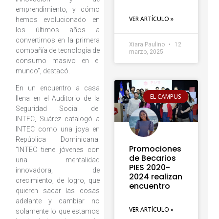
emprendimiento, y cómo
VER ARTÍCULO »
hemos evolucionado en
los últimos años a
convertirnos en la primera
Xiara Paulino
12
compañía de tecnología de
marzo, 2025
consumo masivo en el
mundo”, destacó.
En un encuentro a casa
EL CAMPUS
llena en el Auditorio de la
Seguridad Social del
INTEC, Suárez catalogó a
INTEC como una joya en
República Dominicana.
Promociones
“INTEC tiene jóvenes con
de Becarios
una mentalidad
PIES 2020-
innovadora, de
2024 realizan
crecimiento, de logro, que
encuentro
quieren sacar las cosas
adelante y cambiar no
VER ARTÍCULO »
solamente lo que estamos