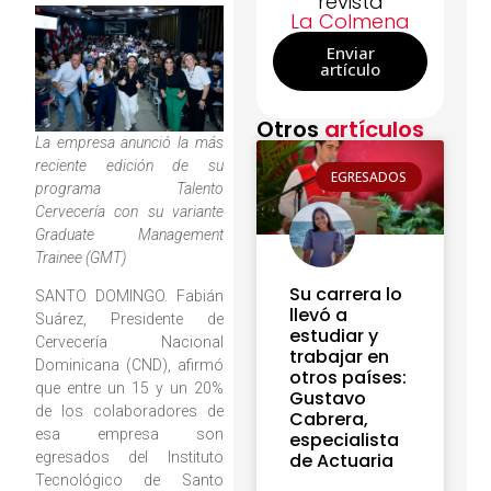
revista
La Colmena
Enviar
artículo
Otros
artículos
La empresa anunció la más
reciente edición de su
EGRESADOS
programa Talento
Cervecería con su variante
Graduate Management
Trainee (GMT)
Su carrera lo
SANTO DOMINGO. Fabián
llevó a
Suárez, Presidente de
estudiar y
Cervecería Nacional
trabajar en
Dominicana (CND), afirmó
otros países:
que entre un 15 y un 20%
Gustavo
de los colaboradores de
Cabrera,
esa empresa son
especialista
egresados del Instituto
de Actuaria
Tecnológico de Santo