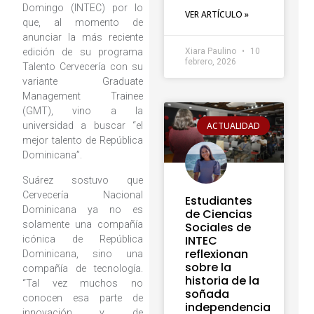
Domingo (INTEC) por lo
VER ARTÍCULO »
que, al momento de
anunciar la más reciente
edición de su programa
Xiara Paulino
10
febrero, 2026
Talento Cervecería con su
variante Graduate
Management Trainee
(GMT), vino a la
ACTUALIDAD
universidad a buscar “el
mejor talento de República
Dominicana”.
Suárez sostuvo que
Cervecería Nacional
Estudiantes
Dominicana ya no es
de Ciencias
solamente una compañía
Sociales de
INTEC
icónica de República
reflexionan
Dominicana, sino una
sobre la
compañía de tecnología.
historia de la
“Tal vez muchos no
soñada
conocen esa parte de
independencia
innovación y de