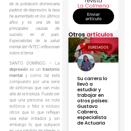
revista
de la población dominicana
La Colmena
padece de depresión; la tasa
Enviar
ha aumentado en los últimos
artículo
años y es una de las
principales causas de
Otros
artículos
suicidio en el país.
Especialistas de la salud
mental del INTEC reflexionan
EGRESADOS
sobre el tema
SANTO DOMINGO. – La
depresión
es un
trastorno
mental
y como tal está
Su carrera lo
compuesto por una serie
llevó a
de síntomas que van más
estudiar y
allá de la tristeza. Puede ser
trabajar en
otros países:
que una persona se note
Gustavo
eufórica o feliz e incluso
Cabrera,
otros que lo que reflejan
especialista
sea estar irritados y sin
de Actuaria
embargo lo que subyace
es una pérdida de interés o