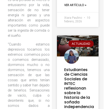
entusiasmo por la vida,
VER ARTÍCULO »
sensación de no tener
energía ni ganas y una
Xiara Paulino
10
alteración en aspectos
febrero, 2026
importantes como puede
ser la ingesta de comida o
el sueño.
ACTUALIDAD
“Cuando estamos
depresivos tocamos los
extremos: comemos poco
o comemos demasiado,
dormimos mucho o no
Estudiantes
dormimos, tenemos una
de Ciencias
sensación de que las
Sociales de
cosas que antes tenían
INTEC
sentido y saber han dejado
reflexionan
de tenerlos. Sensaciones
sobre la
de vacío, culpa o
historia de la
desinterés que, si no
soñada
somos dados a
independencia