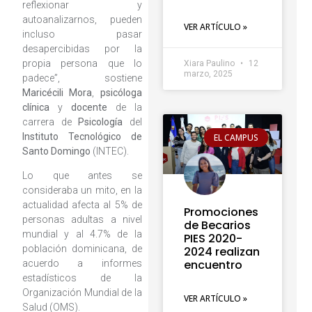
reflexionar y
autoanalizarnos, pueden
VER ARTÍCULO »
incluso pasar
desapercibidas por la
propia persona que lo
Xiara Paulino
12
marzo, 2025
padece”, sostiene
Maricécili Mora
,
psicóloga
clínica
y
docente
de la
carrera de
Psicología
del
Instituto Tecnológico de
EL CAMPUS
Santo Domingo
(INTEC).
Lo que antes se
consideraba un mito, en la
actualidad afecta al 5% de
Promociones
personas adultas a nivel
de Becarios
mundial y al 4.7% de la
PIES 2020-
población dominicana, de
2024 realizan
encuentro
acuerdo a informes
estadísticos de la
Organización Mundial de la
VER ARTÍCULO »
Salud (OMS).