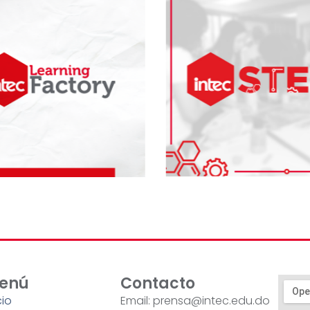
enú
Contacto
cio
Email: prensa@intec.edu.do