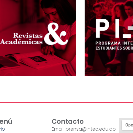
enú
Contacto
cio
Email: prensa@intec.edu.do